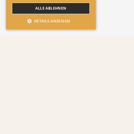
ALLE ABLEHNEN
DETAILS ANZEIGEN
Alles was du über dieses Produkt
wissen musst
Geschmacksrichtung
Besonderheit