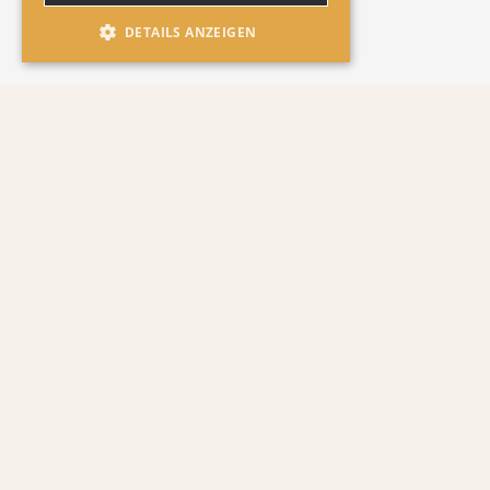
DETAILS ANZEIGEN
Alles was du über dieses Produkt
wissen musst
Geschmacksrichtung
Besonderheit