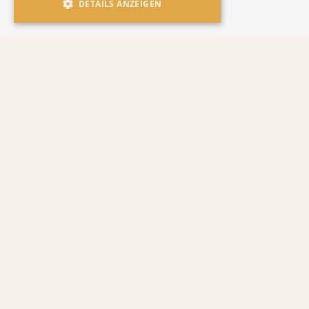
DETAILS ANZEIGEN
Alles was du über dieses Produkt
wissen musst
Geschmacksrichtung
Besonderheit